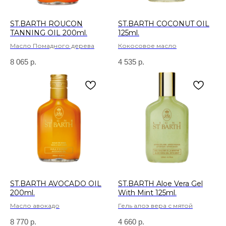
ST.BARTH ROUCON
ST.BARTH COCONUT OIL
TANNING OIL 200ml.
125ml.
Масло Помадного дерева
Кокосовое масло
8 065
р.
4 535
р.
ST.BARTH AVOCADO OIL
ST.BARTH Aloe Vera Gel
200ml.
With Mint 125ml.
Масло авокадо
Гель алоэ вера с мятой
8 770
р.
4 660
р.