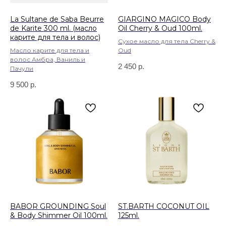
La Sultane de Saba Beurre
GIARGINO MAGICO Body
de Karite 300 ml. (масло
Oil Cherry & Oud 100ml.
карите для тела и волос)
Сухое масло для тела Cherry &
Масло карите для тела и
Oud
волос Амбра, Ваниль и
2 450
р.
Пачули
9 500
р.
BABOR GROUNDING Soul
ST.BARTH COCONUT OIL
& Body Shimmer Oil 100ml.
125ml.