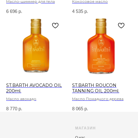
Масло-шиммер для тела
Кокосовое масло
6 696
р.
4 535
р.
ST.BARTH AVOCADO OIL
ST.BARTH ROUCON
200ml.
TANNING OIL 200ml.
Масло авокадо
Масло Помадного дерева
8 770
р.
8 065
р.
МАГАЗИН
О нас