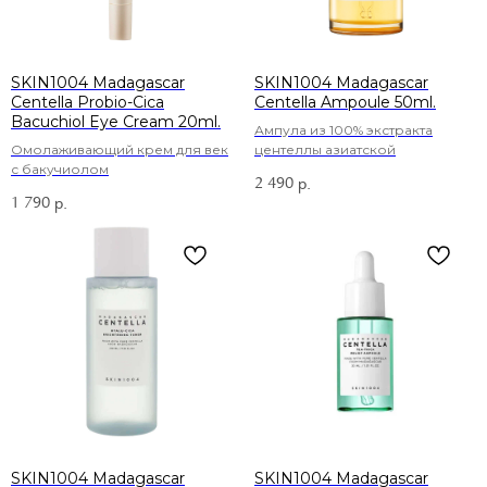
SKIN1004 Madagascar
SKIN1004 Madagascar
Centella Probio-Cica
Centella Ampoule 50ml.
Bacuchiol Eye Cream 20ml.
Ампула из 100% экстракта
Омолаживающий крем для век
центеллы азиатской
с бакучиолом
2 490
р.
1 790
р.
SKIN1004 Madagascar
SKIN1004 Madagascar