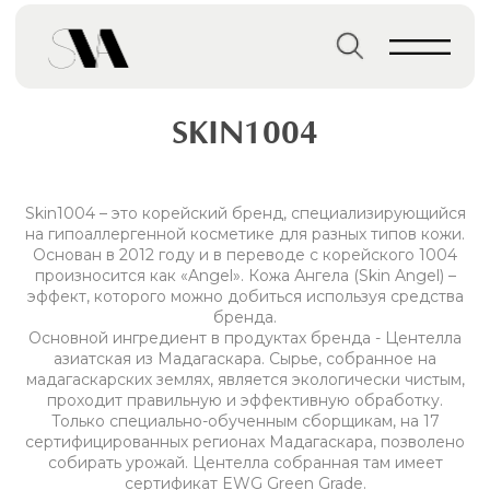
→
→
Главная страница
Бренды
BLITHE
SKIN1004
Skin1004 – это корейский бренд, специализирующийся
на гипоаллергенной косметике для разных типов кожи.
Основан в 2012 году и в переводе с корейского 1004
произносится как «Angel». Кожа Ангела (Skin Angel) –
эффект, которого можно добиться используя средства
бренда.
Основной ингредиент в продуктах бренда - Центелла
азиатская из Мадагаскара. Сырье, собранное на
мадагаскарских землях, является экологически чистым,
проходит правильную и эффективную обработку.
Только специально-обученным сборщикам, на 17
сертифицированных регионах Мадагаскара, позволено
собирать урожай. Центелла собранная там имеет
сертификат EWG Green Grade.