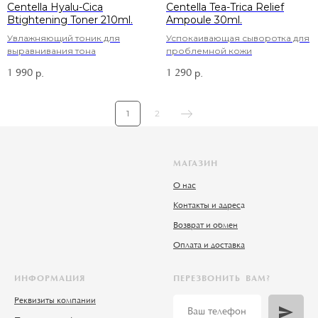
Centella Hyalu-Cica
Centella Tea-Trica Relief
Btightening Toner 210ml.
Ampoule 30ml.
Увлажняющий тоник для
Успокаивающая сыворотка для
выравнивания тона
проблемной кожи
1 990
1 290
р.
р.
1
2
МАГАЗИН
О нас
Контакты и адрес
а
Возврат и обмен
Оплата и доставка
ИНФОРМАЦИЯ
ПЕРЕЗВОНИТЬ ВАМ?
Реквизиты компании