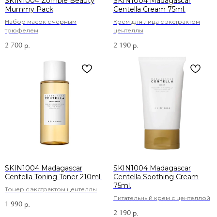
SKIN1004 Zombie Beauty
SKIN1004 Madagascar
Mummy Pack
Centella Cream 75ml.
Набор масок с чёрным
Крем для лица с экстрактом
трюфелем
центеллы
2 700
2 190
р.
р.
SKIN1004 Madagascar
SKIN1004 Madagascar
Centella Toning Toner 210ml.
Centella Soothing Cream
75ml.
Тонер с экстрактом центеллы
Питательный крем с центеллой
1 990
р.
2 190
р.