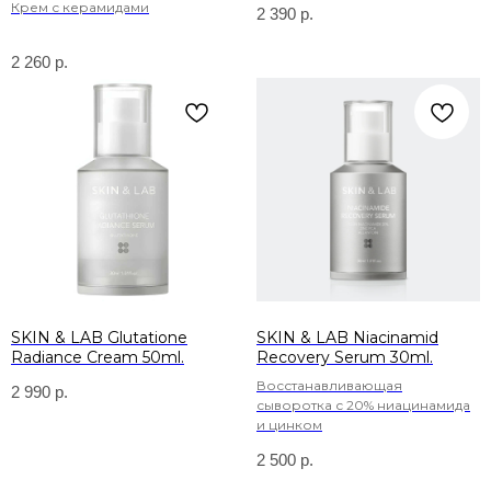
Крем с керамидами
2 390
р.
2 260
р.
SKIN & LAB Glutatione
SKIN & LAB Niacinamid
Radiance Cream 50ml.
Recovery Serum 30ml.
Восстанавливающая
2 990
р.
сыворотка с 20% ниацинамида
и цинком
2 500
р.