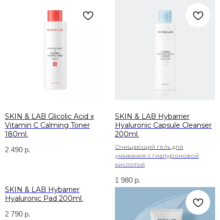
SKIN & LAB Glicolic Acid x
SKIN & LAB Hybarrier
Vitamin C Calming Toner
Hyaluronic Capsule Cleanser
180ml.
200ml.
Очищающий гель для
2 490
р.
умывания с гиалуроновой
кислотой
1 980
р.
SKIN & LAB Hybarrier
Hyaluronic Pad 200ml.
2 790
р.