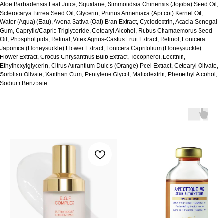
Aloe Barbadensis Leaf Juice, Squalane, Simmondsia Chinensis (Jojoba) Seed Oil,
Sclerocarya Birrea Seed Oil, Glycerin, Prunus Armeniaca (Apricot) Kernel Oil,
Water (Aqua) (Eau), Avena Sativa (Oat) Bran Extract, Cyclodextrin, Acacia Senegal
Gum, Caprylic/Capric Triglyceride, Cetearyl Alcohol, Rubus Chamaemorus Seed
Oil, Phospholipids, Retinal, Vitex Agnus-Castus Fruit Extract, Retinol, Lonicera
Japonica (Honeysuckle) Flower Extract, Lonicera Caprifolium (Honeysuckle)
Flower Extract, Crocus Chrysanthus Bulb Extract, Tocopherol, Lecithin,
Ethylhexylglycerin, Citrus Aurantium Dulcis (Orange) Peel Extract, Cetearyl Olivate,
Sorbitan Olivate, Xanthan Gum, Pentylene Glycol, Maltodextrin, Phenethyl Alcohol,
Sodium Benzoate.