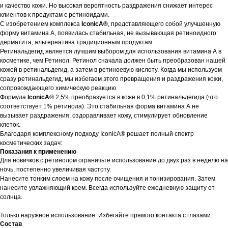
и качество кожи. Но высокая вероятность раздражения снижает интерес
клиентов к продуктам с ретиноидами.
С изобретением комплекса
IconicA®
, представляющего собой улучшенную
форму витамина А, появилась стабильная, не вызывающая ретиноидного
дерматита, альтернатива традиционным продуктам.
Ретинальдегид является лучшим выбором для использования витамина А в
косметике, чем Ретинол. Ретинол сначала должен быть преобразован нашей
кожей в ретинальдегид, а затем в ретиноевую кислоту. Когда мы используем
сразу ретинальдегид, мы избегаем этого превращения и раздражения кожи,
сопровождающего химическую реакцию.
Формула
IconicA®
2,5% преобразуется в коже в 0,1% ретинальдегида (что
соответствует 1% ретинола). Это стабильная форма витамина А не
вызывает раздражения, оздоравливает кожу, стимулирует обновление
клеток.
Благодаря комплексному подходу IconicA® решает полный спектр
косметических задач:
Показания к применению
Для новичков с ретинолом ограничьте использование до двух раз в неделю на
ночь, постепенно увеличивая частоту.
Нанесите тонким слоем на кожу после очищения и тонизирования. Затем
нанесите увлажняющий крем. Всегда используйте ежедневную защиту от
солнца.
Только наружное использование. Избегайте прямого контакта с глазами.
Состав