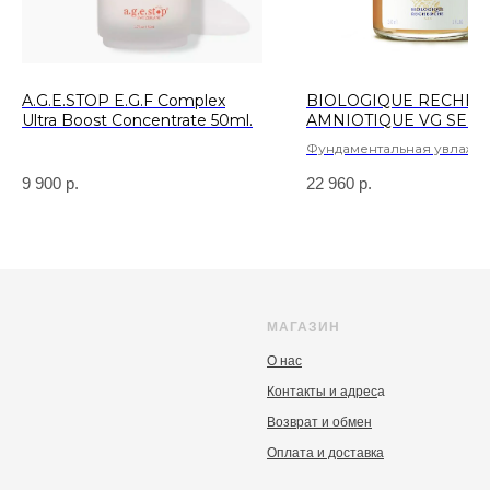
A.G.E.STOP E.G.F Complex
BIOLOGIQUE RECHE
Ultra Boost Concentrate 50ml.
AMNIOTIQUE VG SER
AUTHENTIQUE 30ml.
Фундаментальная увлаж
сыворотка ++
9 900
р.
22 960
р.
МАГАЗИН
О нас
Контакты и адрес
а
Возврат и обмен
Оплата и доставка