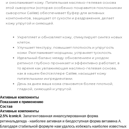
и омолаживает кожу. Питательная масляно-гелевая основа
этой сыворотки (которая особенно понравится поклонникам
сыворотки Galilee) обеспечивает буфер для активных
компонентов, защищает от сухости и раздражения, делает
кожу упругой и сияющей.
Укрепляет и обновляет кожу, стимулирует синтез новых
клеток.
Улучшает текстуру, повышает плотность и упругость
кожи. Разглаживает морщины, устраняет тусклость.
Идеальный баланс между обновлением и уходом:
ретинол глубоко проникает и эффективно работает, в
то время как увлажняющая масляно-гелевая основа,
как в нашем бестселлере Galilee, насыщает кожу
питательными ингредиентами.
День за днем ваша кожа становится более плотной,
гладкой, сияющей и упругой.
Активные компоненты
Показания к применению
Состав
Активные компоненты
2.5% IconicA
: Запатентованная инкапсулированная форма
ретинальдегида - наиболее активная и биодоступная форма витамина А.
Благодаря стабильной формуле нам удалось избежать наиболее известных