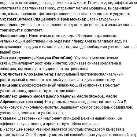
недостатков ретиноидов: раздражения и сухости. Ретинальдегид эффективно
уплотняет и разглаживает кожу, устраняет мелкие морщины, выравнивает
тон, восстанавливает фотоповреждения, повышает гладкость и упругость.
Экстракт Витекса Священного (Перец Монаха)
: Этот натуральный
ингредиент уменьшает воспаление, придает коже мягкость и эластичность,
тонизирует и осветляет.
Фосфолипиды
: Идентичные коже липиды обладают выраженным
увлажняющим действием и не образуют пленку. Они вытягивают воду из
окружающего воздуха и накапливают ее там, где необходимо увлажнение — в
вашей коже.
Экстракт луковицы Крокуса (DermCom)
: Улучшает межклеточные
связи, стимулирует рост новых клеток, усиливает синтез коллагена и
эластина, омолаживает и укрепляет матрикс кожи.
Сок листьев Алоэ (Aloe Vera)
: Натуральный противовоспалительный
растительный компонент, который успокаивает и увлажняет кожу.
Глицерин
: Высокоэффективный увлажняющий компонент. Помогает
успокоить кожу, препятствует потере влаги.
Комплекс ценных масел (масло Марулы, масло Жожоба, масло
Абрикосовых косточек)
: Натуральные масла содержат витамины А и Е,
олеиновую и линолевую кислоты. Защищают кожу от свободных радикалов,
увлажняют, смягчают и успокаивают.
Сквалан
: Естественный компонент липидной мантии нашей кожи. Он
эффективно увлажняет, и препятствует обезвоживанию.
В настоящее время Ретинол является золотым стандартом качества в
косметологии. Он обладает уникальной способностью улучшать внешний вид