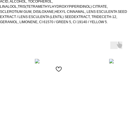
ACID, ALCOHOL, TOCOPHEROL,
LINALOOL,TRIS(TETRAMETHYLHYDROXYPIPERIDINOL) CITRATE,
SCLEROTIUM GUM, DISILOXANE,HEXYL CINNAMAL, LENS ESCULENTA SEED
EXTRACT / LENS ESCULENTA (LENTIL) SEEDEXTRACT, TRIDECETH-12,
GERANIOL, LIMONENE, CI 61570 / GREEN 5, CI 19140 / YELLOW 5.