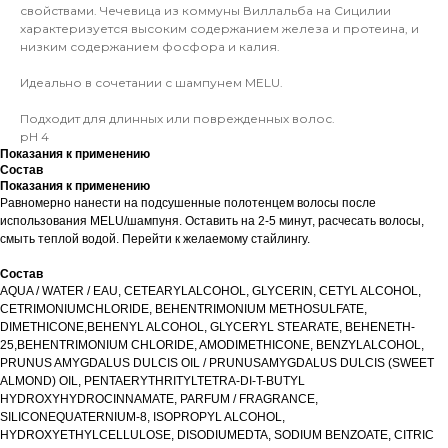
свойствами. Чечевица из коммуны Виллальба на Сицилии
характеризуется высоким содержанием железа и протеина, и
низким содержанием фосфора и калия.
Идеально в сочетании с шампунем MELU.
Подходит для длинных или поврежденных волос.
рН 4
Показания к применению
Состав
Показания к применению
Равномерно нанести на подсушенные полотенцем волосы после
использования MELU/шампуня. Оставить на 2-5 минут, расчесать волосы,
смыть теплой водой. Перейти к желаемому стайлингу.
Состав
AQUA / WATER / EAU, CETEARYLALCOHOL, GLYCERIN, CETYL ALCOHOL,
CETRIMONIUMCHLORIDE, BEHENTRIMONIUM METHOSULFATE,
DIMETHICONE,BEHENYL ALCOHOL, GLYCERYL STEARATE, BEHENETH-
25,BEHENTRIMONIUM CHLORIDE, AMODIMETHICONE, BENZYLALCOHOL,
PRUNUS AMYGDALUS DULCIS OIL / PRUNUSAMYGDALUS DULCIS (SWEET
ALMOND) OIL, PENTAERYTHRITYLTETRA-DI-T-BUTYL
HYDROXYHYDROCINNAMATE, PARFUM / FRAGRANCE,
SILICONEQUATERNIUM-8, ISOPROPYL ALCOHOL,
HYDROXYETHYLCELLULOSE, DISODIUMEDTA, SODIUM BENZOATE, CITRIC