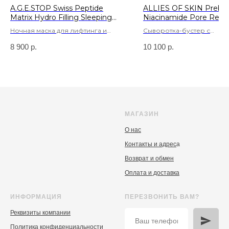
A.G.E.STOP Swiss Peptide
ALLIES OF SKIN Prebiot
Matrix Hydro Filling Sleeping
Niacinamide Pore Refin
Mask 50ml.
Booster 50 ml.
Ночная маска для лифтинга и
Сыворотка-бустер с
эластичности
пребиотиками и ниацина
8 900
р.
10 100
р.
для сияния и сужения по
МАГАЗИН
О нас
Контакты и адрес
а
Возврат и обмен
Оплата и доставка
ИНФОРМАЦИЯ
ПЕРЕЗВОНИТЬ ВАМ?
Реквизиты компании
Политика конфиденциальности