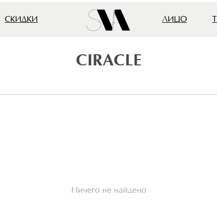
ДКИ
ЛИЦО
ТЕЛО
В
Главная страница
→
Бренды
→
Ciracle
CIRACLE
Ничего не найдено