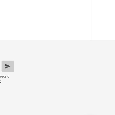
тесь с
и
.